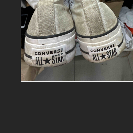
Мы используем в работе только
самые современные средства и
технологии чистки.
+ КАЖДАЯ 6 ХИМЧИСТКА В
ПОДАРОК!
от
2400
₽
Кастомизация
Красим элементы и перекрашиваем
кроссовки полностью, освежаем цвет
замши, нубука, кожи и текстиля.
ВОПЛОЩЕНИЕ МЕЧТЫ В