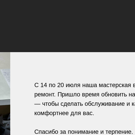
ый ремонт и химчистка обуви в центре Санкт-Петерб
ставим курьером абсолютно
бесплатно
в пределах К
УГИ
С 14 по 20 июля наша мастерская 
ремонт. Пришло время обновить н
— чтобы сделать обслуживание и к
комфортнее для вас.
Покраска
Р
Спасибо за понимание и терпение. 