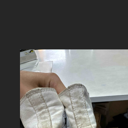
Профессиональн
до
УСЛ
Химчистка