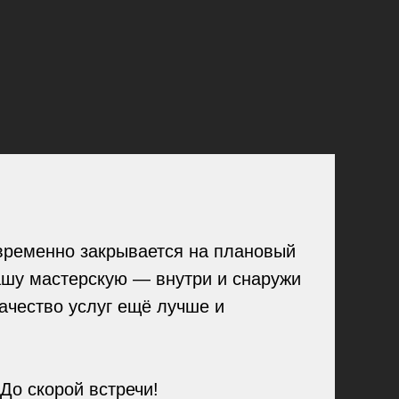
урга. Заберем и
АД.
временно закрывается на плановый
ашу мастерскую — внутри и снаружи
ачество услуг ещё лучше и
емонт
До скорой встречи!